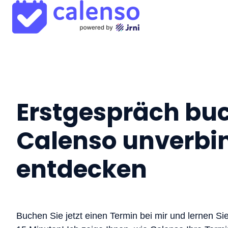
S
t
a
r
t
Erstgespräch bu
s
e
Calenso unverbi
i
t
entdecken
e
Buchen Sie jetzt einen Termin bei mir und lernen Si